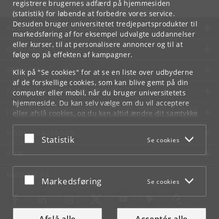
registrere brugernes adfærd på hjemmesiden
(statistik) for løbende at forbedre vores service.
Desuden bruger universitetet tredjepartsprodukter til
KØBENHAVNS UNIVERSITET
markedsføring af for eksempel udvalgte uddannelser
eller kurser, til at personalisere annoncer og til at
KONTAKT
følge op på effekten af kampagner.
SERVICES
Klik på "Se cookies" for at se en liste over udbyderne
af de forskellige cookies, som kan blive gemt på din
FOR STUDERENDE OG ANSATTE
computer eller mobil, når du bruger universitetets
hjemmeside. Du kan selv vælge om du vil acceptere
JOB OG KARRIERE
eller afslå cookies, og du kan altid ændre dit samtykke
under
Cookie- og privatlivspolitik
som du finder i
NØDSITUATIONER
bunden af hver side.
Acceptér eller afslå
Statistik
Se cookies
Googles privatlivspolitik
WEB
MØD KU PÅ
Acceptér eller afslå
Markedsføring
Se cookies