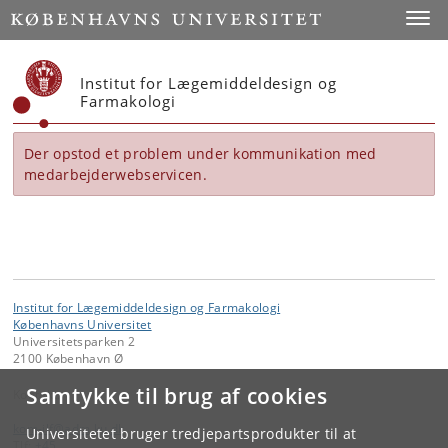
Start
Toggl
Institut for Lægemiddeldesign og
Farmakologi
Der opstod et problem under kommunikation med
medarbejderwebservicen.
Institut for Lægemiddeldesign og Farmakologi
Københavns Universitet
Universitetsparken 2
2100 København Ø
Samtykke til brug af cookies
Kontakt:
kom-ilf
@
adm
.
ku
.
dk
Universitetet bruger tredjepartsprodukter til at
Tlf:
+45